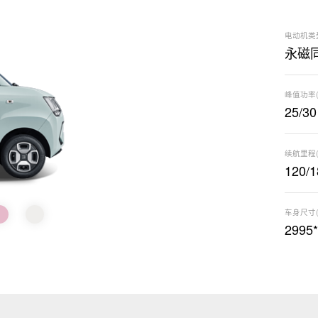
电动机类
永磁
峰值功率(
25/30
续航里程(
120/1
车身尺寸(
2995