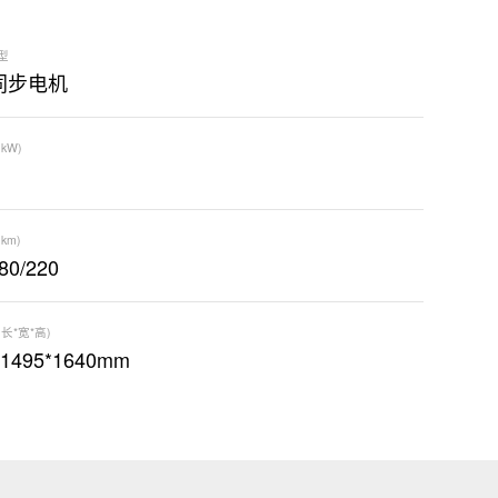
型
同步电机
kW)
km)
80/220
长*宽*高)
*1495*1640mm